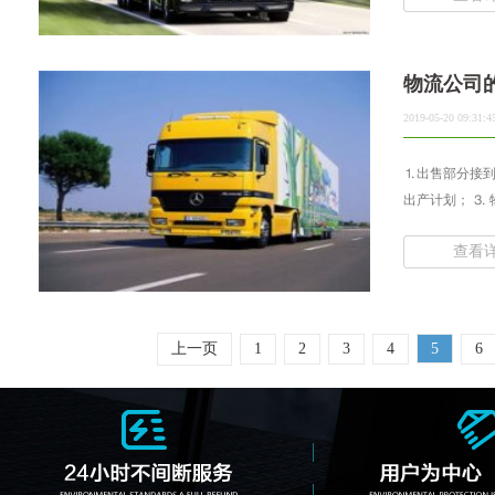
物流公司
2019-05-20 09:31:4
⒈出售部分接到
出产计划； ⒊ 
查看
上一页
1
2
3
4
5
6