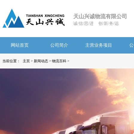
天山兴诚物流有限公司
诚/信/思/进 创/新/务/远
网站首页
公司简介
主营业务项目
公
当前位置：
主页
>
新闻动态
>
物流百科
>