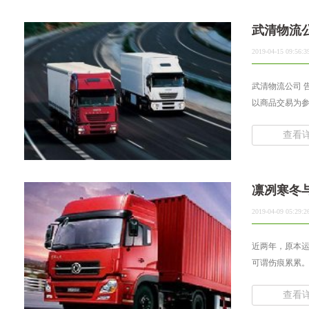
武清物流
2019-04-15 09:56:3
武清物流公司 
以商品交易为参
查看
凛冽寒冬
2019-04-09 05:29:2
近两年，原本运
可谓伤痕累累。
查看