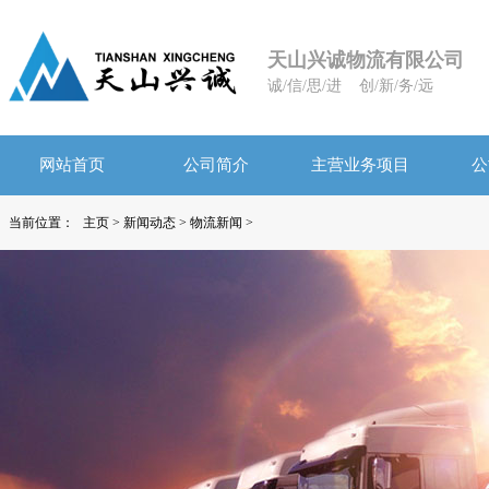
天山兴诚物流有限公司
诚/信/思/进 创/新/务/远
网站首页
公司简介
主营业务项目
公
当前位置：
主页
>
新闻动态
>
物流新闻
>